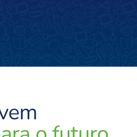
ovem
ara o futuro.