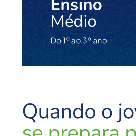
Ensino
Médio
Do 1º ao 3º ano
Quando o j
se prepara p